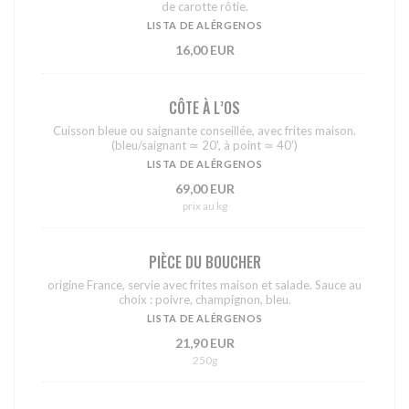
de carotte rôtie.
LISTA DE ALÉRGENOS
16,00 EUR
CÔTE À L’OS
Cuisson bleue ou saignante conseillée, avec frites maison.
(bleu/saignant ≃ 20', à point ≃ 40')
LISTA DE ALÉRGENOS
69,00 EUR
prix au kg
PIÈCE DU BOUCHER
origine France, servie avec frites maison et salade. Sauce au
choix : poivre, champignon, bleu.
LISTA DE ALÉRGENOS
21,90 EUR
250g