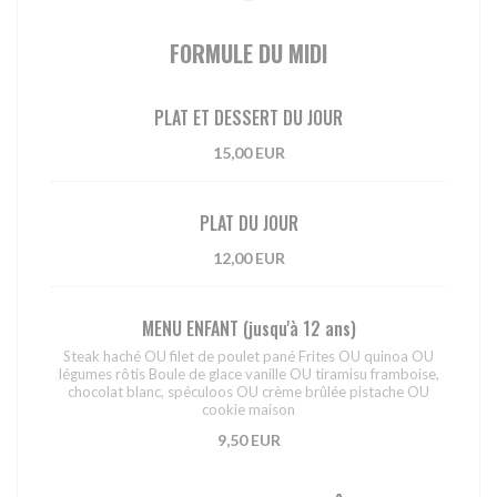
FORMULE DU MIDI
PLAT ET DESSERT DU JOUR
15,00 EUR
PLAT DU JOUR
12,00 EUR
MENU ENFANT (jusqu'à 12 ans)
Steak haché OU filet de poulet pané Frites OU quinoa OU
légumes rôtis Boule de glace vanille OU tiramisu framboise,
chocolat blanc, spéculoos OU crème brûlée pistache OU
cookie maison
9,50 EUR