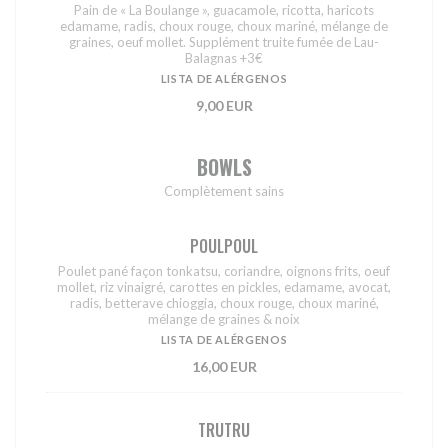
Pain de « La Boulange », guacamole, ricotta, haricots
edamame, radis, choux rouge, choux mariné, mélange de
graines, oeuf mollet. Supplément truite fumée de Lau-
Balagnas +3€
LISTA DE ALÉRGENOS
9,00 EUR
BOWLS
Complètement sains
POULPOUL
Poulet pané façon tonkatsu, coriandre, oignons frits, oeuf
mollet, riz vinaigré, carottes en pickles, edamame, avocat,
radis, betterave chioggia, choux rouge, choux mariné,
mélange de graines & noix
LISTA DE ALÉRGENOS
16,00 EUR
TRUTRU