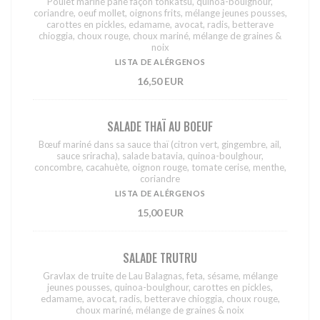
Poulet mariné pané façon tonkatsu, quinoa-boulghour,
coriandre, oeuf mollet, oignons frits, mélange jeunes pousses,
carottes en pickles, edamame, avocat, radis, betterave
chioggia, choux rouge, choux mariné, mélange de graines &
noix
LISTA DE ALÉRGENOS
16,50 EUR
SALADE THAÏ AU BOEUF
Bœuf mariné dans sa sauce thaï (citron vert, gingembre, ail,
sauce sriracha), salade batavia, quinoa-boulghour,
concombre, cacahuète, oignon rouge, tomate cerise, menthe,
coriandre
LISTA DE ALÉRGENOS
15,00 EUR
SALADE TRUTRU
Gravlax de truite de Lau Balagnas, feta, sésame, mélange
jeunes pousses, quinoa-boulghour, carottes en pickles,
edamame, avocat, radis, betterave chioggia, choux rouge,
choux mariné, mélange de graines & noix