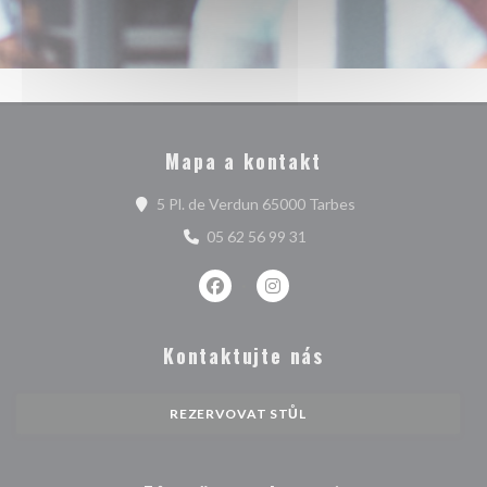
Mapa a kontakt
((otevře se v novém
5 Pl. de Verdun 65000 Tarbes
05 62 56 99 31
Facebook ((otevře se v novém okně)
Instagram ((otevře se v nové
Kontaktujte nás
REZERVOVAT STŮL