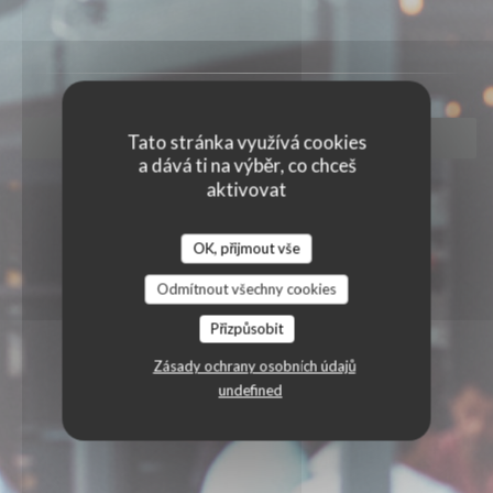
REZERVOVAT STŮL
Tato stránka využívá cookies
a dává ti na výběr, co chceš
aktivovat
OK, přijmout vše
Odmítnout všechny cookies
Přizpůsobit
Zásady ochrany osobních údajů
undefined