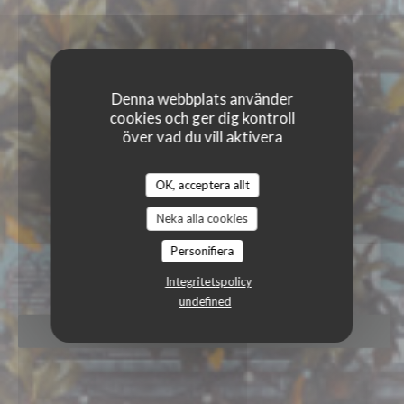
Denna webbplats använder
cookies och ger dig kontroll
över vad du vill aktivera
OK, acceptera allt
Neka alla cookies
CHEZ MARCEL
Personifiera
|
TARBES
Integritetspolicy
undefined
BOKA ETT BORD