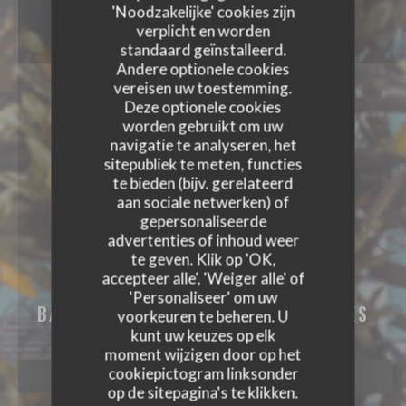
'Noodzakelijke' cookies zijn
verplicht en worden
standaard geïnstalleerd.
Andere optionele cookies
vereisen uw toestemming.
Deze optionele cookies
worden gebruikt om uw
navigatie te analyseren, het
sitepubliek te meten, functies
te bieden (bijv. gerelateerd
aan sociale netwerken) of
gepersonaliseerde
advertenties of inhoud weer
te geven. Klik op 'OK,
accepteer alle', 'Weiger alle' of
CHEZ MARCEL
'Personaliseer' om uw
BAR RESTAURANT TERRASSE
|
TARBES
voorkeuren te beheren. U
kunt uw keuzes op elk
moment wijzigen door op het
cookiepictogram linksonder
RESERVEER EEN TAFEL
op de sitepagina's te klikken.