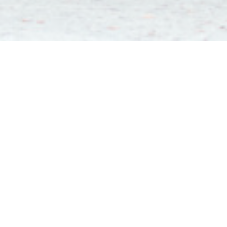
Chez Marcel
Ideaal gelegen in het hart van het stadscentrum van
Tarbes, tegenover de fontein op de Place de Verdun,
biedt Chez Marcel gastronomische en gezonde
gerechten in een vriendelijke en authentieke sfeer.
Onze wens om onze ambachtslieden en lokale
rijkdommen in de kijker te zetten, komt tot uiting in de
onmiskenbare items op onze menukaarten: kaas uit de