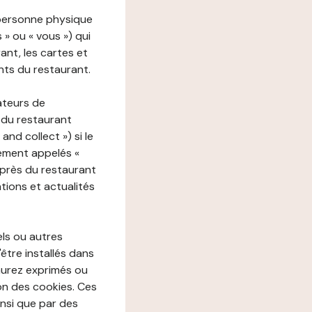
 personne physique
s » ou « vous ») qui
rant, les cartes et
nts du restaurant.
ateurs de
 du restaurant
nd collect ») si le
ement appelés «
près du restaurant
tions et actualités
els ou autres
'être installés dans
aurez exprimés ou
n des cookies. Ces
insi que par des