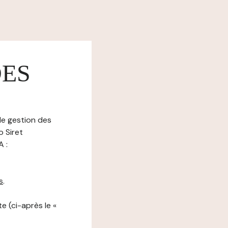
DES
de gestion des
 Siret
 :
s
.
e (ci-après le «