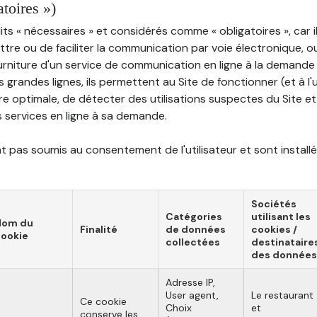
atoires »)
ts « nécessaires » et considérés comme « obligatoires », car il
tre ou de faciliter la communication par voie électronique, 
ourniture d'un service de communication en ligne à la demand
les grandes lignes, ils permettent au Site de fonctionner (et à l'
e optimale, de détecter des utilisations suspectes du Site et 
ns services en ligne à sa demande.
 pas soumis au consentement de l'utilisateur et sont installé
Sociétés
Catégories
utilisant les
Nom du
Finalité
de données
cookies /
ookie
collectées
destinataire
des données
Adresse IP,
User agent,
Le restaurant
Ce cookie
Choix
et
conserve les