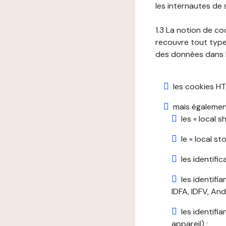
les internautes de 
1.3 La notion de co
recouvre tout type 
des données dans le
les cookies HT
mais également
les « local 
le « local s
les identifi
les identifi
IDFA, IDFV, Andr
les identifi
appareil) ;