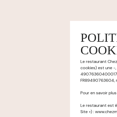
POLIT
COOK
Le restaurant Chez 
cookies) est une -
49076360400017), 
FR89490763604, n° 
Pour en savoir plu
Le restaurant est é
Site ») : www.chezm