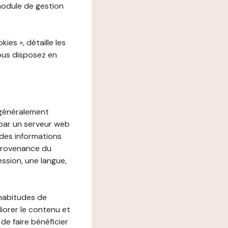
 module de gestion
es », détaille les
vous disposez en
, généralement
 par un serveur web
r des informations
 provenance du
ession, une langue,
 habitudes de
liorer le contenu et
 de faire bénéficier