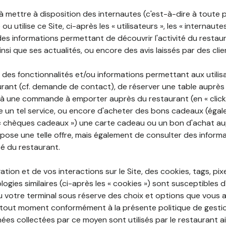
 à mettre à disposition des internautes (c'est-à-dire à toute
ou utilise ce Site, ci-après les « utilisateurs », les « internaute
te des informations permettant de découvrir l'activité du restau
si que ses actualités, ou encore des avis laissés par des clie
 des fonctionnalités et/ou informations permettant aux utilis
urant (cf. demande de contact), de réserver une table auprès
à une commande à emporter auprès du restaurant (en « click a
 un tel service, ou encore d'acheter des bons cadeaux (égal
« chèques cadeaux ») une carte cadeau ou un bon d'achat au
opose une telle offre, mais également de consulter des informa
ité du restaurant.
ation et de vos interactions sur le Site, des cookies, tags, pix
ogies similaires (ci-après les « cookies ») sont susceptibles d
u votre terminal sous réserve des choix et options que vous 
tout moment conformément à la présente politique de gestio
ées collectées par ce moyen sont utilisés par le restaurant a